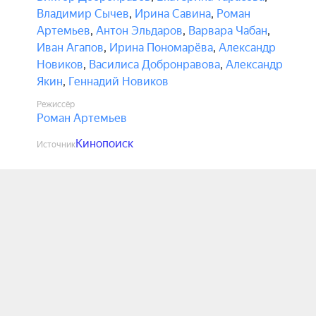
Владимир Сычев
,
Ирина Савина
,
Роман
Артемьев
,
Антон Эльдаров
,
Варвара Чабан
,
Иван Агапов
,
Ирина Пономарёва
,
Александр
Новиков
,
Василиса Добронравова
,
Александр
Якин
,
Геннадий Новиков
Режиссёр
Роман Артемьев
Кинопоиск
Источник