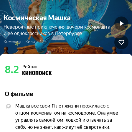
Космическая Машка
Невероятные приключения дочери космонавта
и её одноклассников в Петербурге
Комедия  •  Кино  •  12+
8.2
Рейтинг
О фильме
Машка все свои 11 лет жизни прожила со с 
отцом-космонавтом на космодроме. Она умеет 
управлять самолётом, лодкой и отвечать за 
себя, но не знает, как живут её сверстники. 