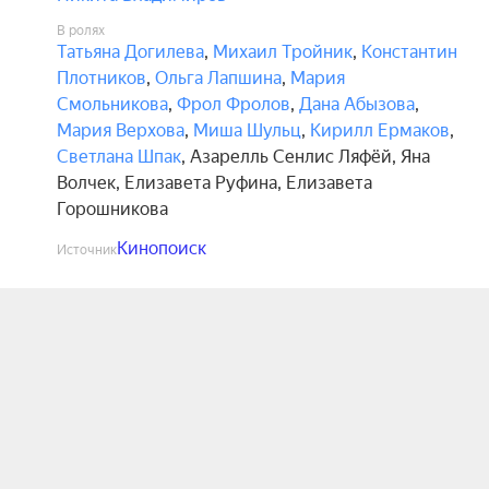
В ролях
Татьяна Догилева
,
Михаил Тройник
,
Константин
Плотников
,
Ольга Лапшина
,
Мария
Смольникова
,
Фрол Фролов
,
Дана Абызова
,
Мария Верхова
,
Миша Шульц
,
Кирилл Ермаков
,
Светлана Шпак
,
Азарелль Сенлис Ляфёй
,
Яна
Волчек
,
Елизавета Руфина
,
Елизавета
Горошникова
Кинопоиск
Источник