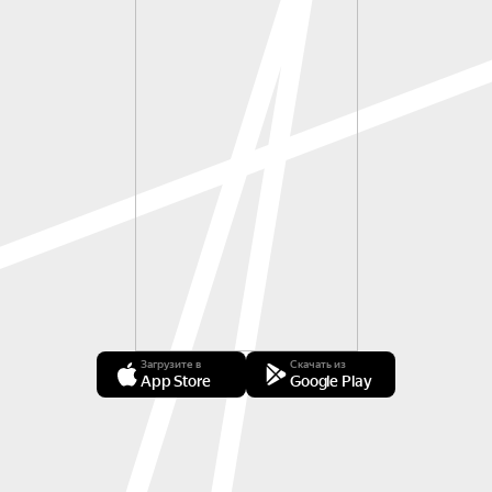
Загрузите в
Скачать из
App Store
Google Play