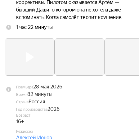
коррективы. Пилотом оказывается Артём — 
бывший Даши, о котором она не хотела даже 
вспоминать. Когда самолёт терпит крушение, 
троим приходится прыгать без подготовки. 
1 час 22 минуты
Стропы путаются. Они чудом остаются в живых 
— но оказываются подвешены над горной 
пропастью посреди бушующих лесных пожаров. 
Даша оказывается между двумя мужчинами, с 
каждым из которых связана её жизнь. Один — 
настоящее. Другой — незажившее прошлое.
28 мая 2026
Премьера
82 минуты
Время
Россия
Страна
2026
Год производства
Возраст
16+
Режиссёр
Алексей Ионов