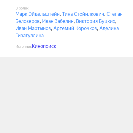
В ролях
Марк Эйдельштейн
,
Тина Стойилкович
,
Степан
Белозеров
,
Иван Забелин
,
Виктория Буцких
,
Иван Мартынов
,
Артемий Корочков
,
Аделина
Гизатуллина
Кинопоиск
Источник