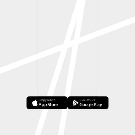
Загрузите в
Скачать из
App Store
Google Play