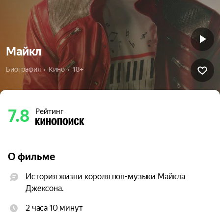
Майкл
Биография  •  Кино  •  18+
7.8
Рейтинг
О фильме
История жизни короля поп-музыки Майкла 
Джексона.
2 часа 10 минут