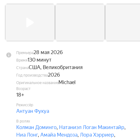
28 мая 2026
Премьера
130 минут
Время
США, Великобритания
Страна
2026
Год производства
Michael
Оригинальное название
Возраст
18+
Режиссёр
Антуан Фукуа
В ролях
Колман Доминго
,
Натаниэл Логан Макинтайр
,
Ниа Лонг
,
Амайа Мендоза
,
Лора Хэрриер
,