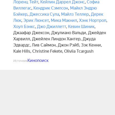
Лоренц Тейт
,
Кейлин Даррел Джонс
,
Софиа
Виллегас
,
Кендрик Сэмпсон
,
Майкл Эндрю
Бэйкер
,
Джессика Сула
,
Майлз Теллер
,
Дерек
Люк
,
Эрик Люнсет
,
Мика Макнил
,
Хэнк Нортроп
,
Хоуп Бэнкс
,
Джо Джиллетт
,
Кевин Шиник
,
Джаафар Джексон
,
Джулиано Вальди
,
Джейден
Харвилл
,
Джейлен Линдон Хантер
,
Джуда
Эдвардс
,
Лив Саймон
,
Джон Рэйб
,
Зэк Кенни
,
Kale Hills
,
Christine Fekete
,
Oliviia Tcargush
Кинопоиск
Источник