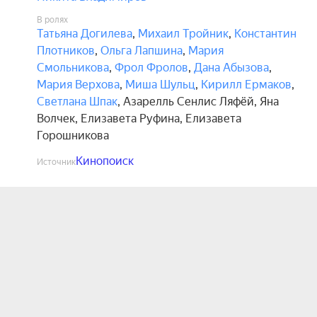
В ролях
Татьяна Догилева
,
Михаил Тройник
,
Константин
Плотников
,
Ольга Лапшина
,
Мария
Смольникова
,
Фрол Фролов
,
Дана Абызова
,
Мария Верхова
,
Миша Шульц
,
Кирилл Ермаков
,
Светлана Шпак
,
Азарелль Сенлис Ляфёй
,
Яна
Волчек
,
Елизавета Руфина
,
Елизавета
Горошникова
Кинопоиск
Источник