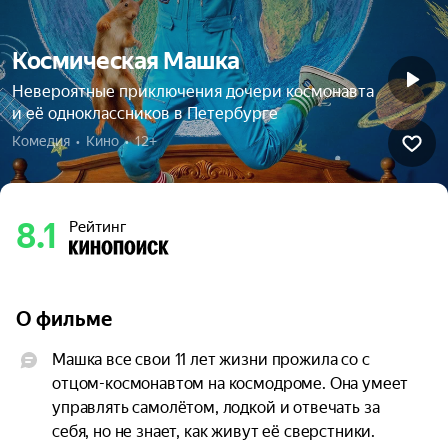
Космическая Машка
Невероятные приключения дочери космонавта
и её одноклассников в Петербурге
Комедия  •  Кино  •  12+
8.1
Рейтинг
О фильме
Машка все свои 11 лет жизни прожила со с 
отцом-космонавтом на космодроме. Она умеет 
управлять самолётом, лодкой и отвечать за 
себя, но не знает, как живут её сверстники. 