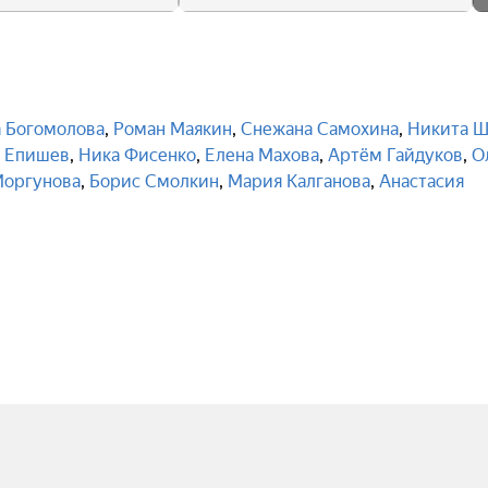
 Богомолова
,
Роман Маякин
,
Снежана Самохина
,
Никита 
 Епишев
,
Ника Фисенко
,
Елена Махова
,
Артём Гайдуков
,
О
Моргунова
,
Борис Смолкин
,
Мария Калганова
,
Анастасия