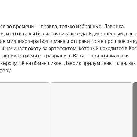
я во времени — правда, только избранные. Лаврика, 
, и он остался без источника дохода. Единственный для ге
ие миллиардера Больцмана и отправиться в прошлое за ку
и начинает охоту за артефактом, который находится в Касс
ы Лаврика стремится разрушить Варя — принципиальная 
сверхчутьё на обманщиков. Лаврик придумывает план, как 
феру.