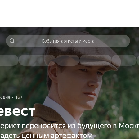
События, артисты и места
едия
16+
евест
рист переносится из будущего в Москв
владеть ценным артефактом