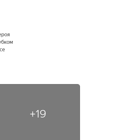
роя 
бком 
е 
+19