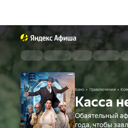
Кино
Приключения
Ком
Касса н
Обаятельный афе
года, чтобы за