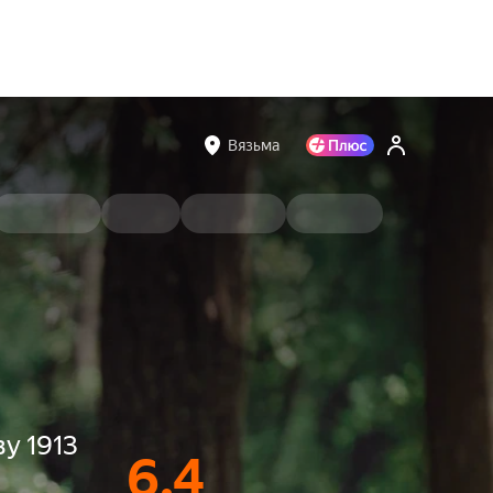
Вязьма
у 1913
6.4