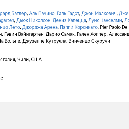
ь
рард Батлер
,
Аль Пачино
,
Галь Гадот
,
Джон Малкович
,
Дже
ngarten
,
Дьюк Николсон
,
Дениз Капецца
,
Луис Канселми
,
Л
нцо Лето
,
Джорджа Арена
,
Паппи Корсикато
,
Pier Paolo De 
и
,
Гэвин Вайнгартен
,
Дарио Самак
,
Гален Хоппер
,
Алессанд
Ла Вольпе
,
Джузеппе Кутрулла
,
Винченцо Скуручи
Италия, Чили, США
te