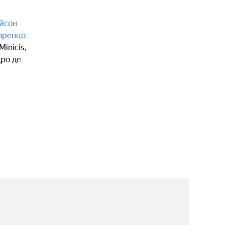
йсон
оренцо
Minicis
,
ро де