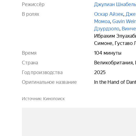
Режиссёр
Джулиан Шнабел
В ролях
Оскар Айзек
,
Дже
Момоа
,
Gavin Wei
Дзурдзоло
,
Винче
Ибрахим Элуахаб
Симоне
,
Густаво 
Время
104 минуты
Страна
Великобритания, 
Год производства
2025
Оригинальное название
In the Hand of Dan
Источник
Кинопоиск