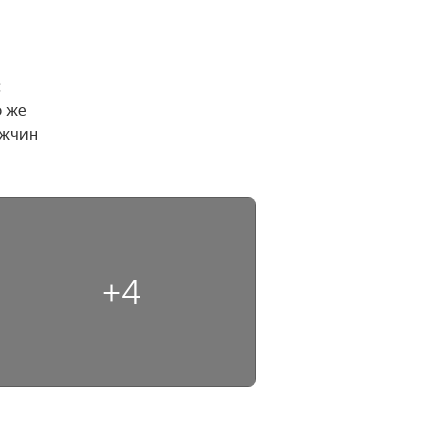
 
 же 
жчин 
+4