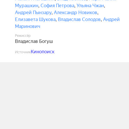
Мурашкин
,
София Петрова
,
Ульяна Чжан
,
Андрей Пынзару
,
Александр Новиков
,
Елизавета Шукова
,
Владислав Солодов
,
Андрей
Маринович
Режиссёр
Владислав Богуш
Кинопоиск
Источник