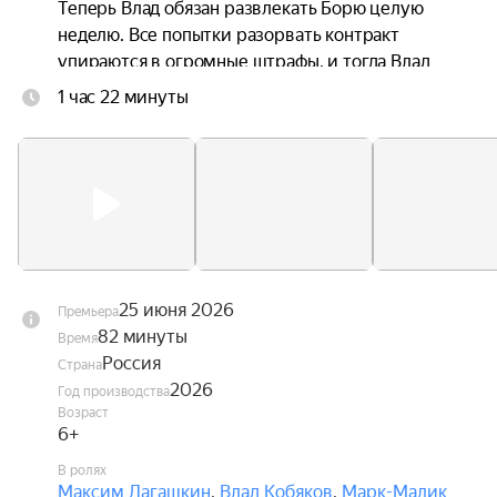
Теперь Влад обязан развлекать Борю целую 
неделю. Все попытки разорвать контракт 
упираются в огромные штрафы, и тогда Влад 
решает как следует разозлить Борю и сделать 
1 час 22 минуты
из его жизни видеоблог. В ответ Боря 
устраивает ему всё новые и новые испытания.
25 июня 2026
Премьера
82 минуты
Время
Россия
Страна
2026
Год производства
Возраст
6+
В ролях
Максим Лагашкин
,
Влад Кобяков
,
Марк-Малик