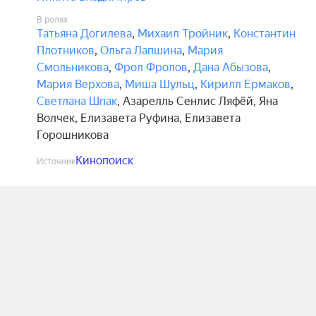
В ролях
Татьяна Догилева
,
Михаил Тройник
,
Константин
Плотников
,
Ольга Лапшина
,
Мария
Смольникова
,
Фрол Фролов
,
Дана Абызова
,
Мария Верхова
,
Миша Шульц
,
Кирилл Ермаков
,
Светлана Шпак
,
Азарелль Сенлис Ляфёй
,
Яна
Волчек
,
Елизавета Руфина
,
Елизавета
Горошникова
Кинопоиск
Источник