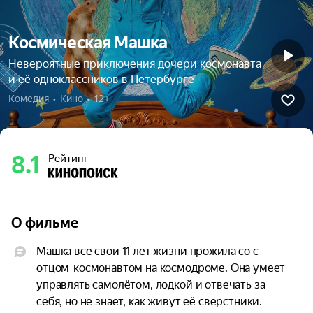
Космическая Машка
Невероятные приключения дочери космонавта
и её одноклассников в Петербурге
Комедия  •  Кино  •  12+
8.1
Рейтинг
О фильме
Машка все свои 11 лет жизни прожила со с 
отцом-космонавтом на космодроме. Она умеет 
управлять самолётом, лодкой и отвечать за 
себя, но не знает, как живут её сверстники. 