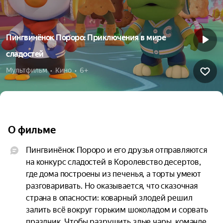
Пингвинёнок Пороро: Приключения в мире
сладостей
Мультфильм  •  Кино  •  6+
О фильме
Пингвинёнок Пороро и его друзья отправляются 
на конкурс сладостей в Королевство десертов, 
где дома построены из печенья, а торты умеют 
разговаривать. Но оказывается, что сказочная 
страна в опасности: коварный злодей решил 
залить всё вокруг горьким шоколадом и сорвать 
праздник. Чтобы разрушить злые чары, команде 