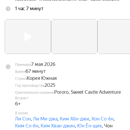
Пороро предстоит выполнить секретную 
1 час 7 минут
миссию — доставить волшебный ингредиент в 
самое сердце Сладкого замка.
7 мая 2026
Премьера
67 минут
Время
Корея Южная
Страна
2025
Год производства
Pororo, Sweet Castle Adventure
Оригинальное название
Возраст
6+
В ролях
Ли Сон
,
Ли Ми-джа
,
Ким Хён-джи
,
Хон Со-ён
,
Ким Со-ён
,
Ким Хван-джин
,
Юн Ён-щик
,
Чон