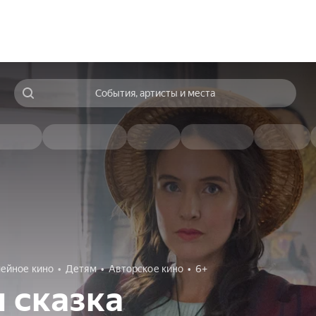
События, артисты и места
ейное кино
Детям
Авторское кино
6+
 сказка