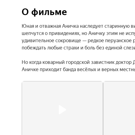
О фильме
Юная и отважная Аничка наследует старинную ви
шепчутся о привидениях, но Аничку этим не испу
удивительное сокровище — редкое перуанское р
побеждать любые страхи и боль без единой слези
Но когда коварный городской завистник доктор 
Аничке приходит банда весёлых и верных местн