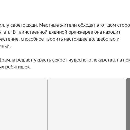
ллу своего дяди. Местные жители обходят этот дом сторо
гать. В таинственной дядиной оранжерее она находит 
астение, способное творить настоящее волшебство и 
нки.

Драмла решает украсть секрет чудесного лекарства, на по
ых ребятишек.