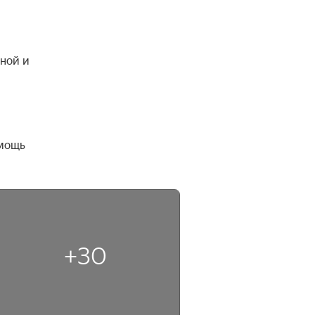
ной и 
мощь 
+30