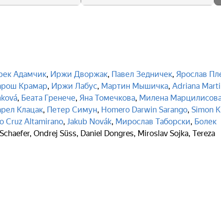
рек Адамчик
,
Иржи Дворжак
,
Павел Зедничек
,
Ярослав Пл
рош Крамар
,
Иржи Лабус
,
Мартин Мышичка
,
Adriana Mart
nková
,
Беата Гренече
,
Яна Томечкова
,
Милена Марцилисов
арел Клацак
,
Петер Симун
,
Homero Darwin Sarango
,
Simon K
o Cruz Altamirano
,
Jakub Novák
,
Мирослав Таборски
,
Болек
Schaefer
,
Ondrej Süss
,
Daniel Dongres
,
Miroslav Sojka
,
Tereza