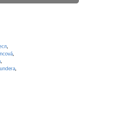
есл
,
incová
,
а
,
undera
,