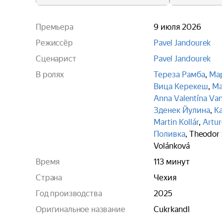
Премьера
9 июля 2026
Режиссёр
Pavel Jandourek
Сценарист
Pavel Jandourek
В ролях
Тереза Рамба
,
Ма
Вица Керекеш
,
Ма
Anna Valentína Va
Зденек Йулина
,
К
Martin Kollár
,
Artur
Поливка
,
Theodor 
Volánková
Время
113 минут
Страна
Чехия
Год производства
2025
Оригинальное название
Cukrkandl