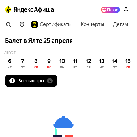
Сертификаты
Концерты
Детям
Балет в Ялте 25 апреля
АВГУСТ
6
7
8
9
10
11
12
13
14
15
ЧТ
ПТ
СБ
ВС
ПН
ВТ
СР
ЧТ
ПТ
СБ
Все фильтры
1