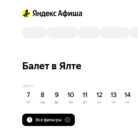
Балет в Ялте
АВГУСТ
7
8
9
10
11
12
13
14
ПТ
СБ
ВС
ПН
ВТ
СР
ЧТ
ПТ
Все фильтры
1