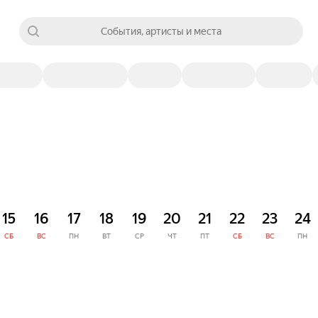
События, артисты и места
15
16
17
18
19
20
21
22
23
24
СБ
ВС
ПН
ВТ
СР
ЧТ
ПТ
СБ
ВС
ПН