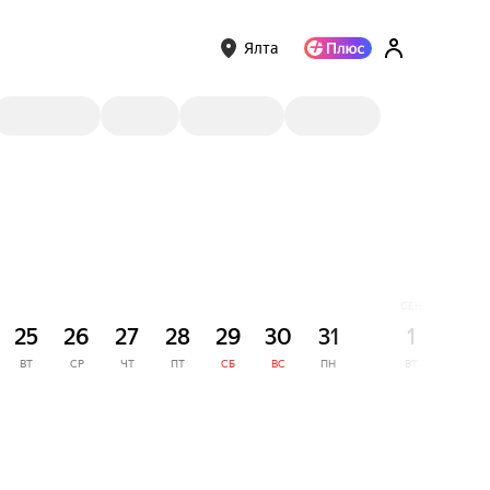
Ялта
СЕНТЯБРЬ
25
26
27
28
29
30
31
1
2
ВТ
СР
ЧТ
ПТ
СБ
ВС
ПН
ВТ
СР