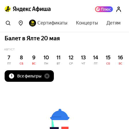
Сертификаты
Концерты
Детям
Балет в Ялте 20 мая
АВГУСТ
7
8
9
10
11
12
13
14
15
16
ПТ
СБ
ВС
ПН
ВТ
СР
ЧТ
ПТ
СБ
ВС
Все фильтры
1