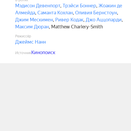
В ролях
Мэдисон Девенпорт
,
Трэйси Боннер
,
Жоакин де
Алмейда
,
Саманта Кохлан
,
Оливия Бернстоун
,
Джим Мескимен
,
Ривер Кодак
,
Джо Аццопарди
,
Максим Дюран
,
Matthew Charlery-Smith
Режиссёр
Джеймс Нанн
Кинопоиск
Источник