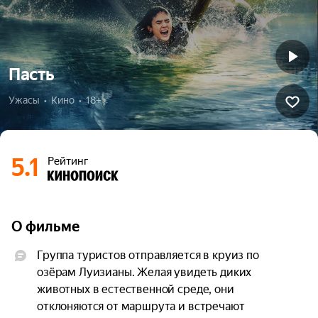
Пасть
Ужасы  •  Кино  •  18+
5.1
Рейтинг
О фильме
Группа туристов отправляется в круиз по 
озёрам Луизианы. Желая увидеть диких 
животных в естественной среде, они 
отклоняются от маршрута и встречают 