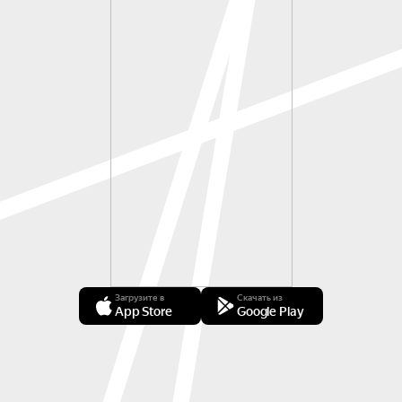
Загрузите в
Скачать из
App Store
Google Play