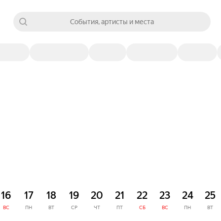
События, артисты и места
16
17
18
19
20
21
22
23
24
25
ВС
ПН
ВТ
СР
ЧТ
ПТ
СБ
ВС
ПН
ВТ