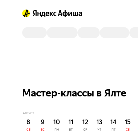
Мастер-классы в Ялте
АВГУСТ
8
9
10
11
12
13
14
15
СБ
ВС
ПН
ВТ
СР
ЧТ
ПТ
СБ