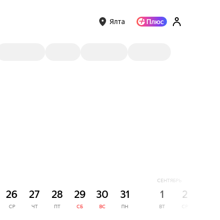
Ялта
СЕНТЯБРЬ
26
27
28
29
30
31
1
2
3
СР
ЧТ
ПТ
СБ
ВС
ПН
ВТ
СР
ЧТ