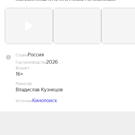
поддержке государства и помощи 
неравнодушных людей эти дети учатся не 
просто справляться с пережитым ужасом — они 
снова мечтают и верят. Психологи, вожатые и 
волонтёры шаг за шагом возвращают им 
способность доверять миру и жить полноценной 
жизнью.
Россия
Страна
2026
Год производства
Возраст
16+
Режиссёр
Владислав Кузнецов
Кинопоиск
Источник