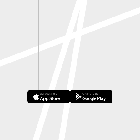
Загрузите в
Скачать из
App Store
Google Play