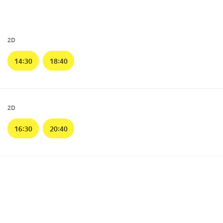
2D
14:30
18:40
2D
16:30
20:40