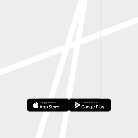
Загрузите в
Скачать из
App Store
Google Play