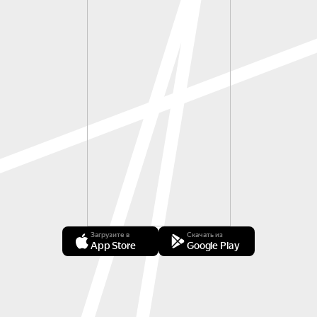
Загрузите в
Скачать из
App Store
Google Play