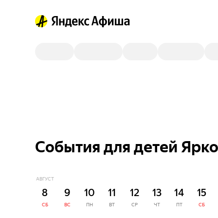
События для детей Ярко
АВГУСТ
8
9
10
11
12
13
14
15
СБ
ВС
ПН
ВТ
СР
ЧТ
ПТ
СБ