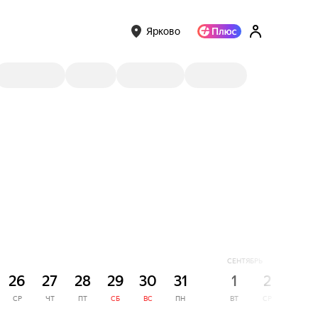
Ярково
СЕНТЯБРЬ
26
27
28
29
30
31
1
2
3
СР
ЧТ
ПТ
СБ
ВС
ПН
ВТ
СР
ЧТ