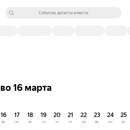
События, артисты и места
во 16 марта
16
17
18
19
20
21
22
23
24
25
ВС
ПН
ВТ
СР
ЧТ
ПТ
СБ
ВС
ПН
ВТ