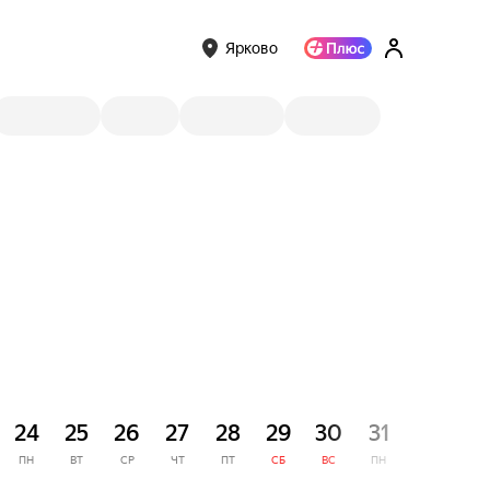
Ярково
СЕНТЯ
24
25
26
27
28
29
30
31
1
ПН
ВТ
СР
ЧТ
ПТ
СБ
ВС
ПН
ВТ