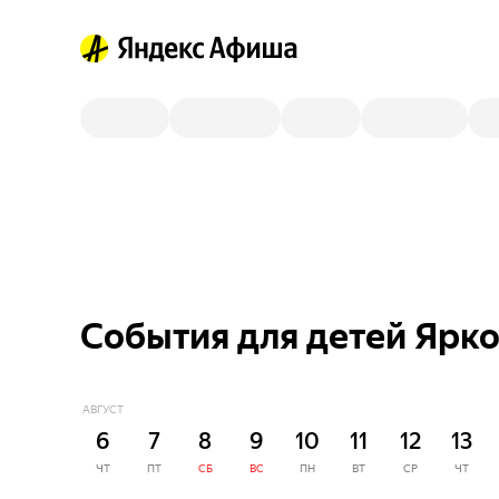
События для детей Ярко
АВГУСТ
6
7
8
9
10
11
12
13
ЧТ
ПТ
СБ
ВС
ПН
ВТ
СР
ЧТ