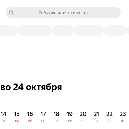
События, артисты и места
во 24 октября
14
15
16
17
18
19
20
21
22
23
ПТ
СБ
ВС
ПН
ВТ
СР
ЧТ
ПТ
СБ
ВС