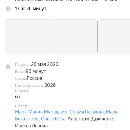
замирает: застывшая в воздухе кофейная чашка, 
1 час 36 минут
неподвижные деревья за окном, замершие 
прохожие и птицы.

Игра диктует свои правила: чтобы снять чары с 
реальности, Мише и Алисе предстоит 
путешествие по России. Собрав коллекцию 
фотографий с таинственными артефактами на 
фоне известных достопримечательностей и 
разгадав загадки, они смогут пройти все уровни 
28 мая 2026
Премьера
игры и вернуть мир к жизни.
96 минут
Время
Россия
Страна
2026
Год производства
Возраст
6+
В ролях
Марк-Малик Мурашкин
,
София Петрова
,
Марк
Богатырев
,
Ольга Кова
,
Анастасия Дымченко
,
Инесса Львова