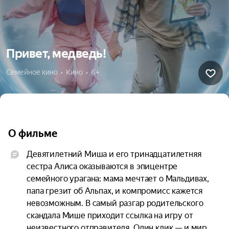
Привет, медведь!
Семейное кино  •  Кино  •  6+
О фильме
Девятилетний Миша и его тринадцатилетняя 
сестра Алиса оказываются в эпицентре 
семейного урагана: мама мечтает о Мальдивах, 
папа грезит об Альпах, и компромисс кажется 
невозможным. В самый разгар родительского 
скандала Мише приходит ссылка на игру от 
неизвестного отправителя. Один клик — и мир 