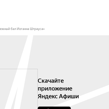
снежный бал Иоганна Штрауса»
Скачайте
приложение
Яндекс Афиши