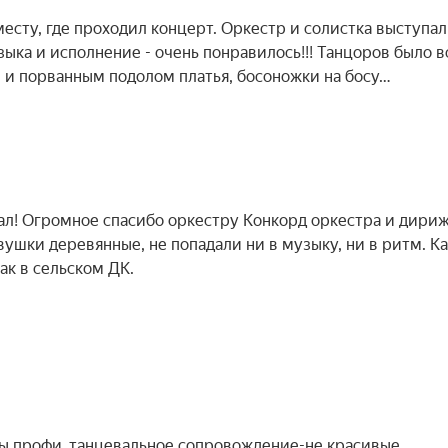
есту, где проходил концерт. Оркестр и солистка выступа
ыка и исполнение - очень понравилось!!! Танцоров было в
 и порванным подолом платья, босоножки на босу…
л! Огромное спасибо оркестру Конкорд оркестра и дириж
евушки деревянные, не попадали ни в музыку, ни в ритм. К
ак в сельском ДК.
ы,профи .танцевальное сопровождение-не красивые