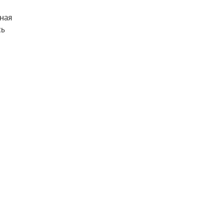
ная
сь