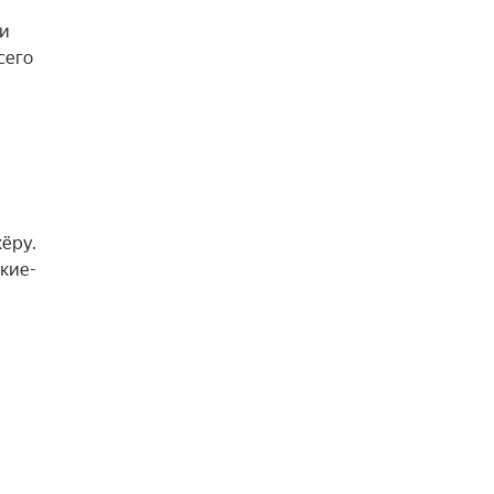
ли
сего
ёру.
акие-