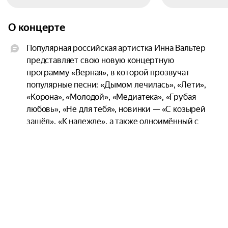
О концерте
Популярная российская артистка Инна Вальтер 
представляет свою новую концертную 
программу «Верная», в которой прозвучат 
популярные песни: «Дымом лечилась», «Лети», 
«Корона», «Молодой», «Медиатека», «Грубая 
любовь», «Не для тебя», новинки — «С козырей 
зашёл», «К надежде», а также одноимённый с 
программой хит «Верная», который набрал 
более 10 миллионов просмотров в социальных 
сетях!

Инна Вальтер — талантливая певица с красивым 
тембром голоса, которую знают и любят по всей 
России! Её клипы — это душевные 
мини‑истории с интересным сюжетом, её песни 