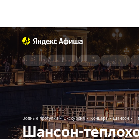
Водные прогулки
Экскурсия
Концерт
Шансон
Н
Шансон-теплох