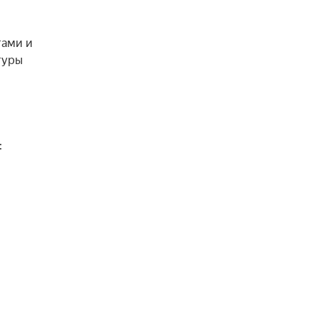
ами и 
уры 

