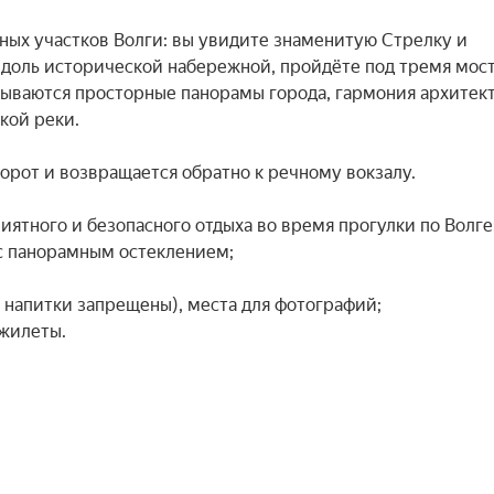
ых участков Волги: вы увидите знаменитую Стрелку и 
вдоль исторической набережной, пройдёте под тремя мост
рываются просторные панорамы города, гармония архитект
ой реки.

орот и возвращается обратно к речному вокзалу.

ятного и безопасного отдыха во время прогулки по Волге:
с панорамным остеклением;

и напитки запрещены), места для фотографий;

жилеты.
