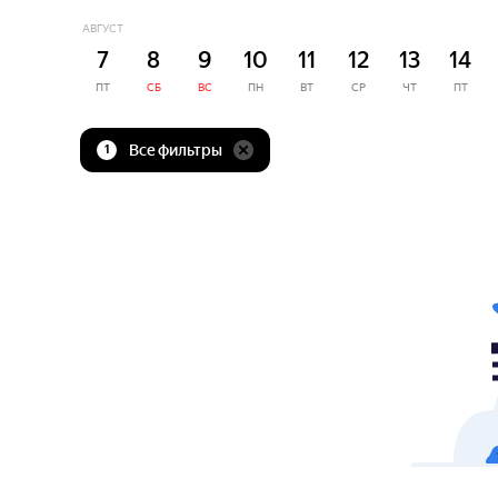
АВГУСТ
7
8
9
10
11
12
13
14
ПТ
СБ
ВС
ПН
ВТ
СР
ЧТ
ПТ
Все фильтры
1