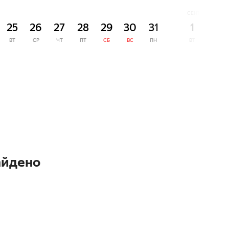
СЕНТЯБРЬ
25
26
27
28
29
30
31
1
2
ВТ
СР
ЧТ
ПТ
СБ
ВС
ПН
ВТ
СР
айдено