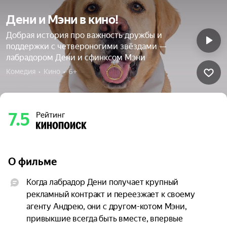
Дени и Мэни в кино!
Добрая история про важность дружбы и
поддержки с четвероногими звёздами —
лабрадором Дени и сфинксом Мэни
Комедия  •  Кино  •  6+
7.5
Рейтинг
О фильме
Когда лабрадор Дени получает крупный 
рекламный контракт и переезжает к своему 
агенту Андрею, они с другом-котом Мэни, 
привыкшие всегда быть вместе, впервые 