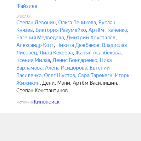
Файзиев
В ролях
Степан Девонин
,
Ольга Веникова
,
Руслан
Князев
,
Виктория Разумейко
,
Артём Ткаченко
,
Евгения Медведева
,
Дмитрий Хрусталёв
,
Александр Котт
,
Никита Дювбанов
,
Владислав
Лисовец
,
Лира Кекеева
,
Жаныл Асанбекова
,
Ксения Милая
,
Денис Бондаренко
,
Ника
Варламова
,
Алена Исидорова
,
Евгений
Василенко
,
Олег Шустов
,
Сара Тарекегн
,
Игорь
Жижикин
,
Дени
,
Мэни
,
Артём Василишин
,
Степан Константинов
Кинопоиск
Источник