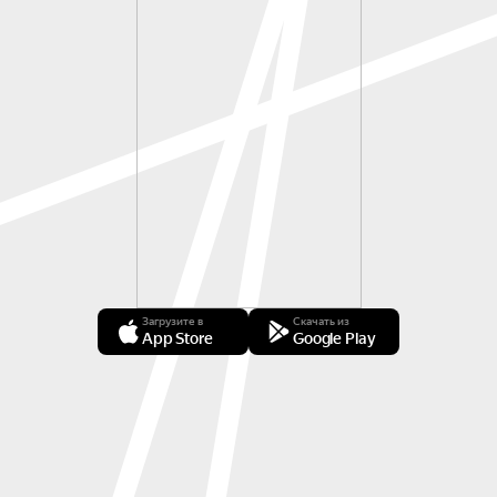
Загрузите в
Скачать из
App Store
Google Play