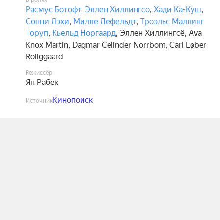
В ролях
Расмус Ботофт
,
Эллен Хиллингсо
,
Хади Ка-Куш
,
Сонни Лэхи
,
Милле Лефельдт
,
Троэльс Маллинг
Торуп
,
Кьельд Норгаард
,
Эллен Хиллингсё
,
Ava
Knox Martin
,
Dagmar Celinder Norrbom
,
Carl Løber
Roliggaard
Режиссёр
Ян Рабек
Кинопоиск
Источник