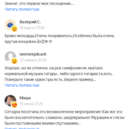
Значит, это первое мое посещение…
Читать полностью
Валерий С.
19 марта 2026
Браво молодцы.Очень понравилось.Особенно была очень
крутая концовка 👍👏🤟🤘
neeroreplicant
22 января 2026
Хорошо ,но не отлично ,на рок симфонии не хватало
нормальной музыки гитары , либо одного гитариста хоть .
Поверьте такие оркестры есть ,берите пример…
Читать полностью
Маша
14 июля 2025
Сегодня посетила это великолепное мероприятие! Как же это
было восхитительно, слажено, шедеврально! Мурашки и слезы
были постоянными моими спутниками…