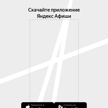
Сретенского монастыря. А также выступает с 
лучшими известными российскими 
Скачайте приложение
коллективами, в том числе с хором MusicAeterna 
Яндекс Афиши
под руководством Теодора Курентзиса. В 
исполнении Ильи Татакова вас ждёт открытие 
для себя не часто звучащих песен 
композиторов-романтиков, живших в Германии 
и Австрии.
Загрузите в
Скачать из