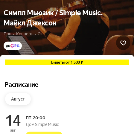
Симпл Мьюзик / Simple Music.
Майкл Джексон
Поп  •  Концерт  •  0+
до
5%
Билеты от 1 500 ₽
Расписание
Август
14
ПТ
20:00
Дом Simple Music
авг