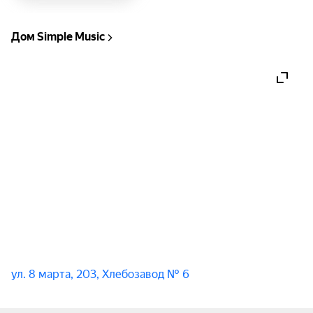
перед сутью явления, перед самим повелителем 
музыки, чьи законы до сих пор определяют 
Дом Simple Music
звучание современной эстрады.

Simple Music Ensemble — студия камерной 
музыки, которая создаёт концерты на лучших 
мировых сценах и объединяет 
профессиональных музыкантов из разных стран, 
искренне любящих своё дело. Коллектив 
многогранен и непрерывно развивается, 
реализуя в жизнь новые идеи, расширяет 
границы своей творческой деятельности.
ул. 8 марта, 203, Хлебозавод № 6