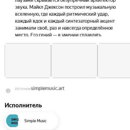
паузами скрывается безупречный архитектор 
звука. Майкл Джексон построил музыкальную 
вселенную, где каждый ритмический удар, 
каждый вдох и каждый синтезаторный акцент 
занимали своё, раз и навсегда определённое 
место. Его гений — в умении сплавлять 
сложнейшие аранжировки в мелодии, которые 
знает наизусть вся планета.

Король не нуждается в короне, чтобы править. В 
формате камерного ансамбля его абсолютная 
власть над ритмом и гармонией становится 
лишь очевиднее. Легендарные хиты, от драйва 
simplemusic.art
Источник
Beat It до исповедальной Stranger in Moscow, 
обнажают свою сложную анатомию. Фирменные 
Исполнитель
перкуссионные рисунки, виртуозные басовые 
партии и смелые гармонические переходы 
предстают в фокусе, демонстрируя безусловное 
Simple Music
композиторское величие. Вы оказываетесь 