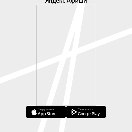
Яндекс Афиши
Загрузите в
Скачать из
App Store
Google Play