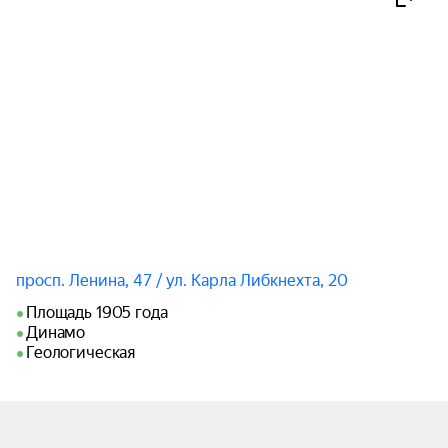
объявлены. За час до полуночи здесь случится 
всё: вспыхнет ревность, родится признание, 
замрёт невысказанное прощание, а мать, глядя 
на молодых, невольно вернётся в свою первую 
весну. Однако вслух герои почти не говорят — 
вместо прозы жизни звучат романсы.

Варламов, Гурилёв, Булахов, Дюбюк, Титов — 
больше двадцати бессмертных романсов 
сплетутся в одну сентиментальную историю.

Исполнители:

просп. Ленина, 47 / ул. Карла Либкнехта, 20
Валентина Воронина;

Площадь 1905 года
Ксения Коростелева;

Динамо
Наталья Пичурина;

Геологическая
Роман Берёзкин;

Иван Горбань;

Андрей Опольский;

За роялем — Елизавета Шубина.
