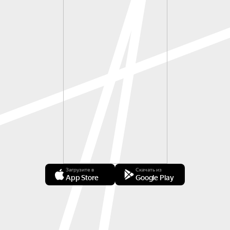
Загрузите в
Скачать из
App Store
Google Play