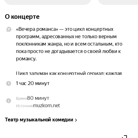
О концерте
«Вечера романса» — это цикл концертных 
программ, адресованных не только верным 
поклонникам жанра, но и всем остальным, кто 
пока просто не догадывается о своей любви к 
романсу.

Цикл задуман как концертный сериал: каждая 
новая программа выходит под своим названием, 
1 час 20 минут
каждый следующий концерт открывает 
слушателям разные грани жанра.

80 минут
Время
muzkom.net
Источник
Вечер, веранда украшена цветами, в воздухе 
разлито предвкушение счастья. За чайным 
Театр музыкальной комедии
столом — дама с двумя дочерьми на выданье и 
двое кавалеров, чьи намерения ещё не 