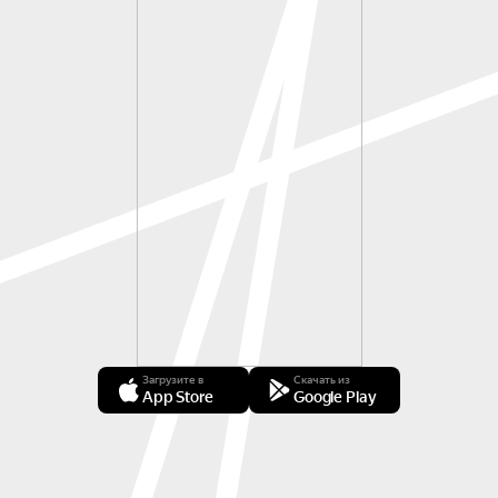
Загрузите в
Скачать из
App Store
Google Play