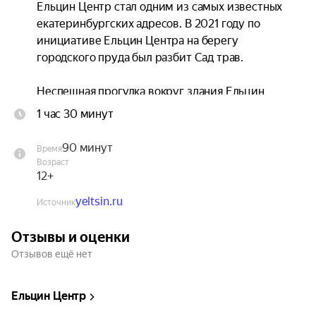
Ельцин Центр стал одним из самых известных 
екатеринбургских адресов. В 2021 году по 
инициативе Ельцин Центра на берегу 
городского пруда был разбит Сад трав.

Неспешная прогулка вокруг здания Ельцин 
Центра расскажет о социальных и природных 
1 час 30 минут
составляющих этого пространства. Что общего у 
медиафасада, придуманного архитектурным 
90 минут
Время
бюро Бориса Бернаскони, с растениями вокруг? 
Возраст
Как менялась мода на озеленение города в 
12+
течение XX–XXI века? Почему вороны атакуют 
yeltsin.ru
Источник
современные здания? Во время экскурсии мы 
обсудим, какие вопросы об архитектуре и 
Отзывы и оценки
устройстве города ставит Ельцин Центр и как 
Отзывов ещё нет
связана его деятельность с жизнью вокруг, а 
также узнаем о проекте Сада трав и культурной 
истории его растений.

Ельцин Центр