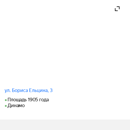
Экскурсию проведет экскурсовод Музея Бориса 
Ельцина Евгения Ананьина.

Билет на пешеходную экскурсию включает 
возможность посещения музея в течение дня.

Сбор группы — фойе Музея Бориса Ельцина 

9 июля, 18:30

Стоимость: 500 рублей

ул. Бориса Ельцина, 3
Музей Бориса Ельцина

Площадь 1905 года
Динамо