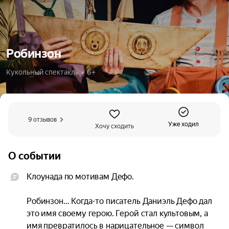
Робинзон
Кукольный спектакль  •  6+
9 отзывов
Уже ходил
Хочу сходить
О событии
Клоунада по мотивам Дефо.

Робинзон… Когда-то писатель Даниэль Дефо дал 
это имя своему герою. Герой стал культовым, а 
имя превратилось в нарицательное — символ 