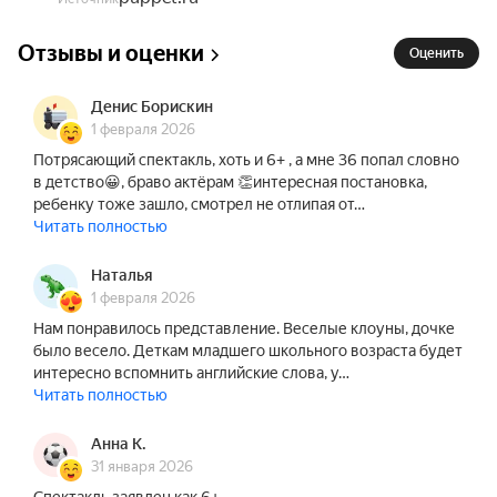
На каждого зрителя, независимо от возраста, 
необходимо приобретать отдельный билет.

Отзывы и оценки
Дети до 12-ти лет на спектакли без 
Оценить
сопровождения взрослых не допускаются.
Денис Борискин
1 февраля 2026
Потрясающий спектакль, хоть и 6+ , а мне 36 попал словно
в детство😀, браво актёрам 👏интересная постановка,
ребенку тоже зашло, смотрел не отлипая от…
Читать полностью
Наталья
1 февраля 2026
Нам понравилось представление. Веселые клоуны, дочке
было весело. Деткам младшего школьного возраста будет
интересно вспомнить английские слова, у…
Читать полностью
Анна К.
31 января 2026