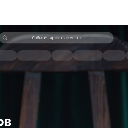
События, артисты и места
ов