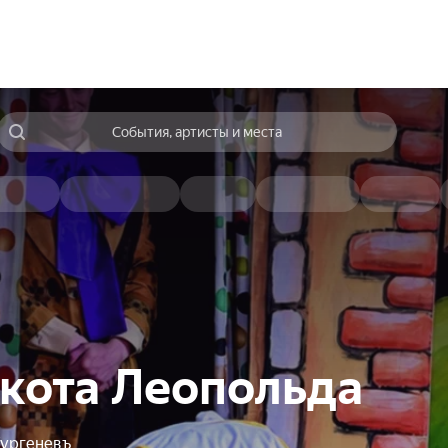
События, артисты и места
кота Леопольда
ургеневъ