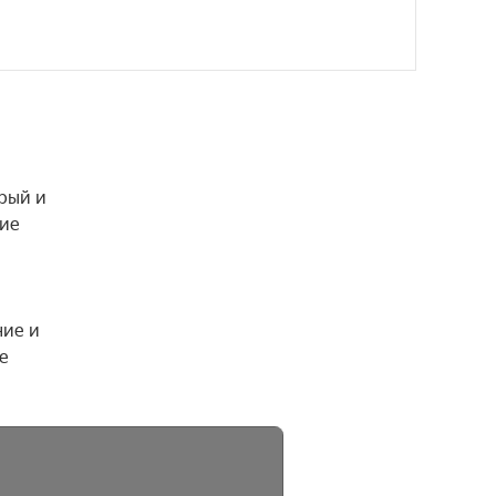
рый и 
ие 
ие и 
 