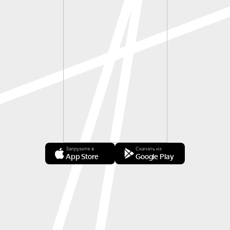
Загрузите в
Скачать из
App Store
Google Play