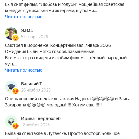
был снят фильм. "Любовь и голуби" мощнейшая советская
комедия с уникальными актёрами, шутками…
Читать полностью
Я.В.С.
5 января 2026
Смотрел в Воронеже, Концертный зал, январь 2026
Ожидания были, мягко говоря, завышенные.
Все мы сто раз видели и любим фильм — тёплый, народный,
чуть…
Читать полностью
Василий Т
26 ноября 2025
Очень хороший спектакль, а какая Надюха 😍🥰😍🥰😍 и Раиса
Захаровна 😍😍😍😍 молодцы!!!!! Хотим еще !!!!!
Ирина Твердохлеб
12 ноября 2025
Была на спектакле в Луганске. Просто восторг. Большое