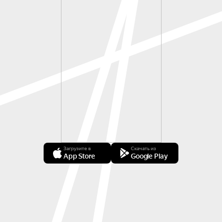
Загрузите в
Скачать из
App Store
Google Play