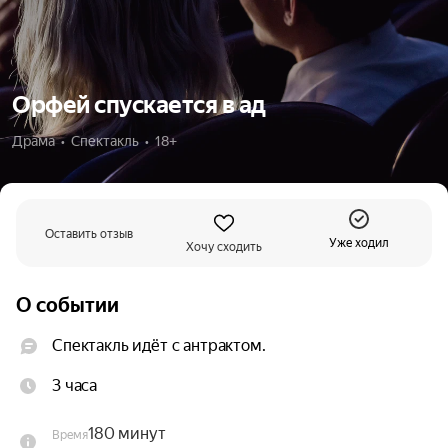
Орфей спускается в ад
Драма  •  Спектакль  •  18+
Оставить отзыв
Уже ходил
Хочу сходить
О событии
Спектакль идёт с антрактом.
3 часа
180 минут
Время