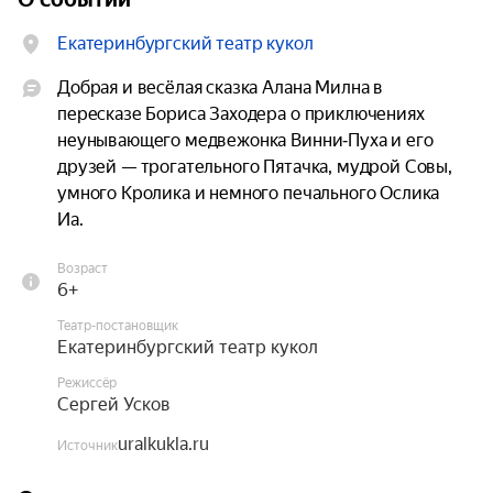
Екатеринбургский театр кукол
Добрая и весёлая сказка Алана Милна в 
пересказе Бориса Заходера о приключениях 
неунывающего медвежонка Винни‑Пуха и его 
друзей — трогательного Пятачка, мудрой Совы, 
умного Кролика и немного печального Ослика 
Иа.
Возраст
6+
Театр-постановщик
Екатеринбургский театр кукол
Режиссёр
Cергей Усков
uralkukla.ru
Источник