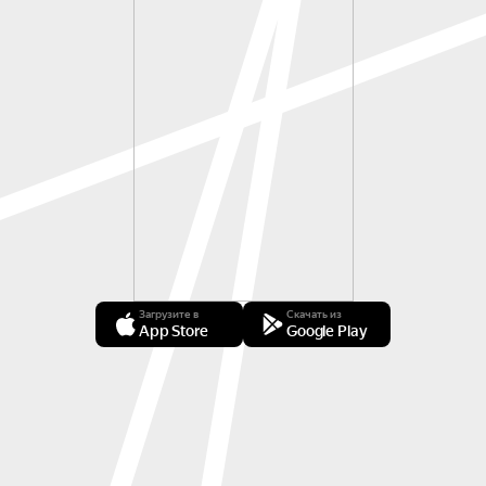
Загрузите в
Скачать из
App Store
Google Play