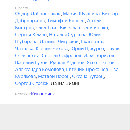
В ролях
Фёдор Добронравов
,
Мария Шукшина
,
Виктор
Добронравов
,
Тимофей Кочнев
,
Артём
Быстров
,
Олег Гаас
,
Вячеслав Чепурченко
,
Сергей Кемпо
,
Наталья Суркова
,
Юлия
Шубарева
,
Даниил Чиграков
,
Екатерина
Чаннова
,
Ксения Чехова
,
Юрий Цокуров
,
Пауль
Орлянский
,
Сергей Сафронов
,
Илья Борисов
,
Василий Гузов
,
Руслан Узденов
,
Яков Петров
,
Александра Комолова
,
Евгений Прокашев
,
Ева
Курякова
,
Матвей Ворон
,
Оксана Бугаец
,
Сергей Стасюк
,
Данил Зимин
Кинопоиск
Источник