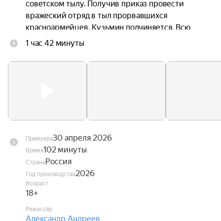
советском тылу. Получив приказ провести 
вражеский отряд в тыл прорвавшихся 
красноармейцев, Кузьмин подчиняется. Всю 
ночь он водит немцев сквозь метель по 
1 час 42 минуты
бездорожью, но враги не подозревают, что он 
задумал.
30 апреля 2026
Премьера
102 минуты
Время
Россия
Страна
2026
Год производства
Возраст
18+
Режиссёр
Александр Андреев