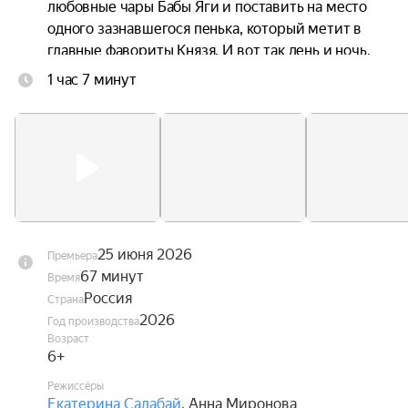
любовные чары Бабы Яги и поставить на место 
одного зазнавшегося пенька, который метит в 
главные фавориты Князя. И вот так день и ночь, 
без отдыха и сна несут они на своих плечах 
1 час 7 минут
целый город со всеми его жителями. Причём, в 
самом прямом смысле. Главное, чтобы не 
уронили.
25 июня 2026
Премьера
67 минут
Время
Россия
Страна
2026
Год производства
Возраст
6+
Режиссёры
Екатерина Салабай
,
Анна Миронова