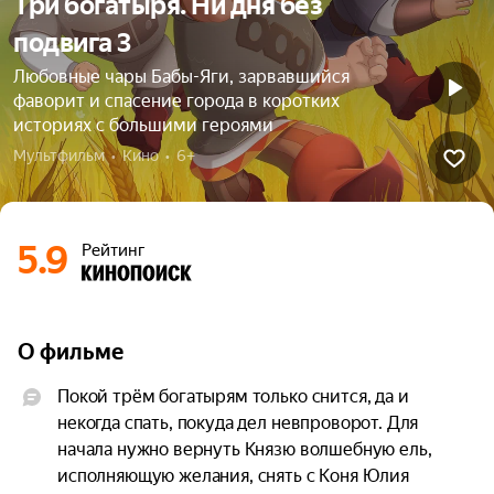
Три богатыря. Ни дня без
подвига 3
Любовные чары Бабы-Яги, зарвавшийся
фаворит и спасение города в коротких
историях с большими героями
Мультфильм  •  Кино  •  6+
5.9
Рейтинг
О фильме
Покой трём богатырям только снится, да и 
некогда спать, покуда дел невпроворот. Для 
начала нужно вернуть Князю волшебную ель, 
исполняющую желания, снять с Коня Юлия 