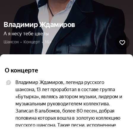
Владимир Ждамиров
А я несу тебе цветы
Шансон  •  Концерт  •  16+
О концерте
Владимир Ждамиров, легенда русского 
шансона, 13 лет проработал в составе группа 
«Бутырка», являясь автором музыки, лидером и 
музыкальным руководителем коллектива. 
Записал 8 альбомов, более 80 песен, добрая 
половина которых вошла в золотую коллекцию 
русского шансона. Такие песни, исполненные 
Владимиром, как «Запахло весной», «Тает снег», 