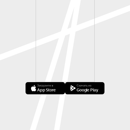
Загрузите в
Скачать из
App Store
Google Play