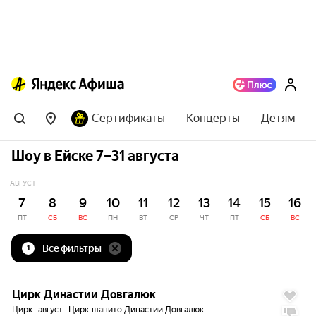
Сертификаты
Концерты
Детям
Шоу в Ейске 7–31 августа
АВГУСТ
7
8
9
10
11
12
13
14
15
16
ПТ
СБ
ВС
ПН
ВТ
СР
ЧТ
ПТ
СБ
ВС
Все фильтры
1
до
5%
8.9
Цирк Династии Довгалюк
Цирк
август
Цирк-шапито Династии Довгалюк