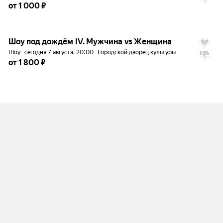
от 1 000 ₽
до
5%
8.9
Шоу под дождём IV. Мужчина vs Женщина
Шоу
сегодня 7 августа, 20:00
Городской дворец культуры
от 1 800 ₽