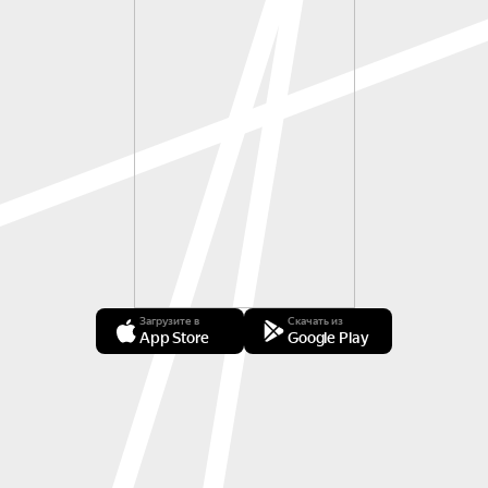
Загрузите в
Скачать из
App Store
Google Play