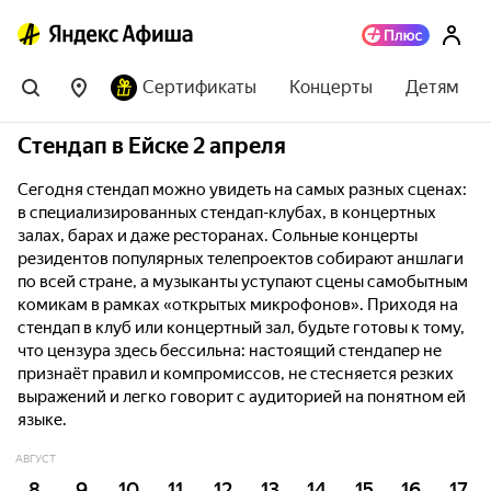
Сертификаты
Концерты
Детям
Стендап в Ейске 2 апреля
Сегодня стендап можно увидеть на самых разных сценах:
в специализированных стендап-клубах, в концертных
залах, барах и даже ресторанах. Сольные концерты
резидентов популярных телепроектов собирают аншлаги
по всей стране, а музыканты уступают сцены самобытным
комикам в рамках «открытых микрофонов». Приходя на
стендап в клуб или концертный зал, будьте готовы к тому,
что цензура здесь бессильна: настоящий стендапер не
признаёт правил и компромиссов, не стесняется резких
выражений и легко говорит с аудиторией на понятном ей
языке.
АВГУСТ
8
9
10
11
12
13
14
15
16
17